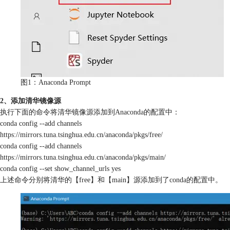
图1：Anaconda Prompt
2、添加清华镜像源
执行下面的命令将清华镜像源添加到Anaconda的配置中：
conda config --add channels
https://mirrors.tuna.tsinghua.edu.cn/anaconda/pkgs/free/
conda config --add channels
https://mirrors.tuna.tsinghua.edu.cn/anaconda/pkgs/main/
conda config --set show_channel_urls yes
上述命令分别将清华的【free】和【main】源添加到了conda的配置中。