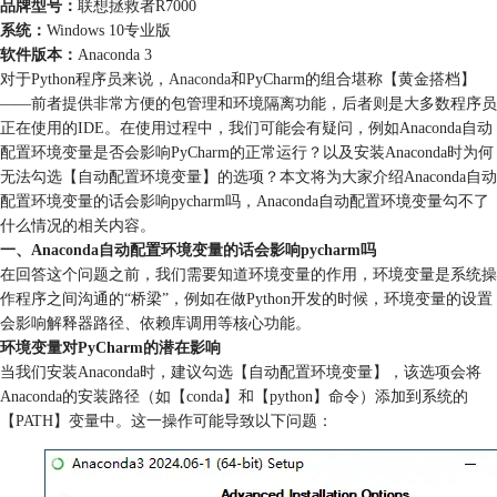
品牌型号：
联想拯救者R7000
系统：
Windows 10专业版
软件版本：
Anaconda 3
对于Python程序员来说，
Anaconda
和PyCharm的组合堪称【黄金搭档】
——前者提供非常方便的包管理和环境隔离功能，后者则是大多数程序员
正在使用的IDE。在使用过程中，我们可能会有疑问，例如Anaconda自动
配置环境变量是否会影响PyCharm的正常运行？以及安装Anaconda时为何
无法勾选【自动配置环境变量】的选项？本文将为大家介绍Anaconda自动
配置环境变量的话会影响pycharm吗，Anaconda自动配置环境变量勾不了
什么情况的相关内容。
一、Anaconda自动配置环境变量的话会影响pycharm吗
在回答这个问题之前，我们需要知道环境变量的作用，环境变量是系统操
作程序之间沟通的“桥梁”，例如在做Python开发的时候，环境变量的设置
会影响解释器路径、依赖库调用等核心功能。
环境变量对PyCharm的潜在影响
当我们安装Anaconda时，建议勾选【自动配置环境变量】，该选项会将
Anaconda的安装路径（如【conda】和【python】命令）添加到系统的
【PATH】变量中。这一操作可能导致以下问题：