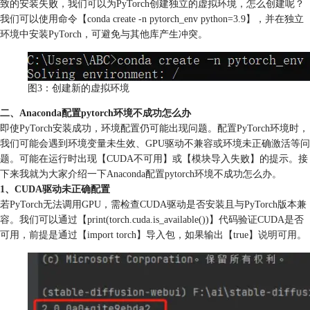
致的安装失败，我们可以为PyTorch创建独立的虚拟环境，怎么创建呢？
我们可以使用命令【conda create -n pytorch_env python=3.9】，并在独立
环境中安装PyTorch，可避免与其他库产生冲突。
图3：创建新的虚拟环境
二、Anaconda配置pytorch环境不成功怎么办
即使PyTorch安装成功，环境配置仍可能出现问题。配置PyTorch环境时，
我们可能会遇到环境变量未生效、GPU驱动不兼容或环境未正确激活等问
题。可能在运行时出现【CUDA不可用】或【模块导入失败】的提示。接
下来我就为大家介绍一下Anaconda配置pytorch环境不成功怎么办。
1、CUDA驱动未正确配置
若PyTorch无法调用GPU，需检查CUDA驱动是否安装且与PyTorch版本兼
容。我们可以通过【print(torch.cuda.is_available())】代码验证CUDA是否
可用，前提是通过【import torch】导入包，如果输出【true】说明可用。