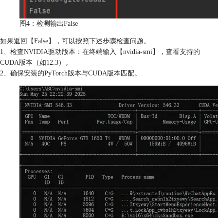
图4：检测输出False
如果返回【False】，可以按照下述步骤检查问题。
1、检查NVIDIA驱动版本：在终端输入【nvidia-smi】，查看支持的
CUDA版本（如12.3）。
2、确保安装的PyTorch版本与CUDA版本匹配。