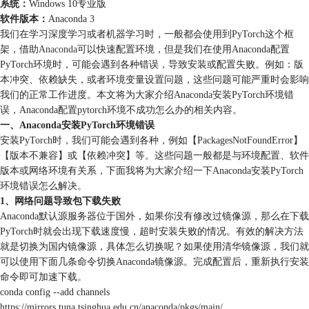
系统：
Windows 10专业版
软件版本：
Anaconda 3
我们在学习深度学习或者机器学习时，一般都会使用到PyTorch这个框
架，借助
Anaconda
可以快速配置环境，但是我们在使用Anaconda配置
PyTorch环境时，可能会遇到各种错误，导致安装或配置失败。例如：版
本冲突、依赖缺失，或者环境变量设置问题，这些问题可能严重时会影响
我们的正常工作进度。本文将为大家介绍Anaconda安装PyTorch环境错
误，Anaconda配置pytorch环境不成功怎么办的相关内容。
一、Anaconda安装PyTorch环境错误
安装PyTorch时，我们可能会遇到各种，例如【PackagesNotFoundError】
【版本不兼容】或【依赖冲突】等。这些问题一般都是与环境配置、软件
版本或网络环境有关系，下面我将为大家介绍一下Anaconda安装PyTorch
环境错误怎么解决。
1、网络问题导致包下载失败
Anaconda默认源服务器位于国外，如果你没有修改过镜像源，那么在下载
PyTorch时就会出现下载速度慢，超时安装失败的情况。有效的解决方法
就是切换为国内镜像源，具体怎么切换呢？如果使用清华镜像源，我们就
可以使用下面几条命令切换Anaconda镜像源。完成配置后，重新执行安装
命令即可加速下载。
conda config --add channels
https://mirrors.tuna.tsinghua.edu.cn/anaconda/pkgs/main/