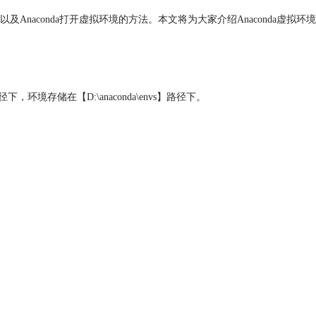
Anaconda打开虚拟环境的方法。本文将为大家介绍Anaconda虚拟环境
境存储在【D:\anaconda\envs】路径下。