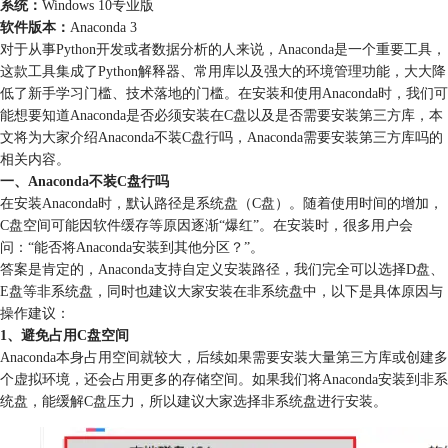
系统：
Windows 10专业版
软件版本：
Anaconda 3
对于从事Python开发或者数据分析的人来说，Anaconda是一个重要工具，
这款工具集成了Python解释器、常用库以及强大的环境管理功能，大大降
低了新手学习门槛、技术落地的门槛。在安装和使用Anaconda时，我们可
能想要知道Anaconda是否必须安装在C盘以及是否需要安装第三方库，本
文将为大家介绍Anaconda不装C盘行吗，Anaconda需要安装第三方库吗的
相关内容。
一、Anaconda不装C盘行吗
在安装Anaconda时，默认路径是系统盘（C盘）。随着使用时间的增加，
C盘空间可能因软件缓存等原因逐渐“爆红”。在安装时，很多用户会
问：“能否将Anaconda安装到其他分区？”。
答案是肯定的，Anaconda支持自定义安装路径，我们完全可以选择D盘、
E盘等非系统盘，同时也建议大家安装在非系统盘中，以下是具体原因与
操作建议：
1、避免占用C盘空间
Anaconda本身占用空间就较大，后续如果需要安装大量第三方库或创建多
个虚拟环境，还会占用更多的存储空间。如果我们将Anaconda安装到非系
统盘，能缓解C盘压力，所以建议大家选择非系统盘进行安装。